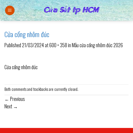
Skip
to
content
Cửa cổng nhôm đúc
Published
21/03/2024
at
600 × 358
in
Mẫu cửa cổng nhôm đúc 2026
Cửa cổng nhôm đúc
Both comments and trackbacks are currently closed.
←
Previous
Next
→