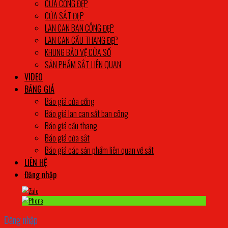
CỬA CỔNG ĐẸP
CỬA SẮT ĐẸP
LAN CAN BAN CÔNG ĐẸP
LAN CAN CẦU THANG ĐẸP
KHUNG BẢO VỆ CỬA SỔ
SẢN PHẨM SẮT LIÊN QUAN
VIDEO
BẢNG GIÁ
Báo giá cửa cổng
Báo giá lan can sắt ban công
Báo giá cầu thang
Báo giá cửa sắt
Báo giá các sản phẩm liên quan về sắt
LIÊN HỆ
Đăng nhập
Đăng nhập