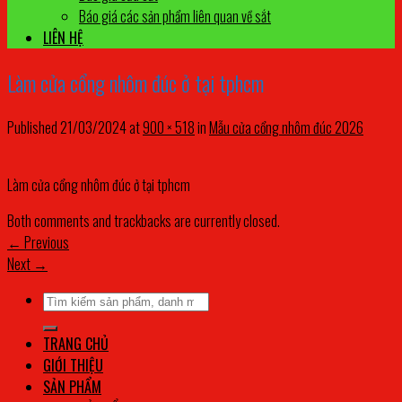
Báo giá các sản phẩm liên quan về sắt
LIÊN HỆ
Làm cửa cổng nhôm đúc ở tại tphcm
Published
21/03/2024
at
900 × 518
in
Mẫu cửa cổng nhôm đúc 2026
Làm cửa cổng nhôm đúc ở tại tphcm
Both comments and trackbacks are currently closed.
←
Previous
Next
→
Tìm
kiếm:
TRANG CHỦ
GIỚI THIỆU
SẢN PHẨM