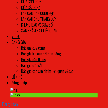
CỬA CỔNG ĐẸP
CỬA SẮT ĐẸP
LAN CAN BAN CÔNG ĐẸP
LAN CAN CẦU THANG ĐẸP
KHUNG BẢO VỆ CỬA SỔ
SẢN PHẨM SẮT LIÊN QUAN
VIDEO
BẢNG GIÁ
Báo giá cửa cổng
Báo giá lan can sắt ban công
Báo giá cầu thang
Báo giá cửa sắt
Báo giá các sản phẩm liên quan về sắt
LIÊN HỆ
Đăng nhập
Đăng nhập