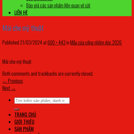
Báo giá các sản phẩm liên quan về sắt
LIÊN HỆ
Mái che mỹ thuật
Published
21/03/2024
at
600 × 443
in
Mẫu cửa cổng nhôm đúc 2026
Mái che mỹ thuật
Both comments and trackbacks are currently closed.
←
Previous
Next
→
Tìm
kiếm:
TRANG CHỦ
GIỚI THIỆU
SẢN PHẨM