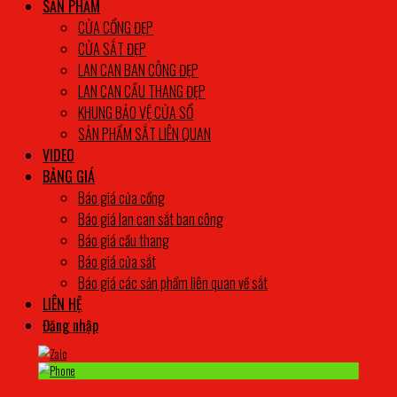
SẢN PHẨM
CỬA CỔNG ĐẸP
CỬA SẮT ĐẸP
LAN CAN BAN CÔNG ĐẸP
LAN CAN CẦU THANG ĐẸP
KHUNG BẢO VỆ CỬA SỔ
SẢN PHẨM SẮT LIÊN QUAN
VIDEO
BẢNG GIÁ
Báo giá cửa cổng
Báo giá lan can sắt ban công
Báo giá cầu thang
Báo giá cửa sắt
Báo giá các sản phẩm liên quan về sắt
LIÊN HỆ
Đăng nhập