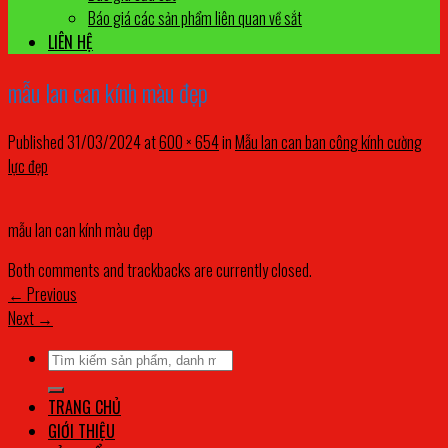
Báo giá các sản phẩm liên quan về sắt
LIÊN HỆ
mẫu lan can kính màu đẹp
Published
31/03/2024
at
600 × 654
in
Mẫu lan can ban công kính cường
lực đẹp
mẫu lan can kính màu đẹp
Both comments and trackbacks are currently closed.
←
Previous
Next
→
Tìm
kiếm:
TRANG CHỦ
GIỚI THIỆU