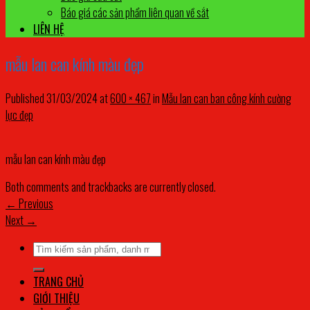
Báo giá các sản phẩm liên quan về sắt
LIÊN HỆ
mẫu lan can kính màu đẹp
Published
31/03/2024
at
600 × 467
in
Mẫu lan can ban công kính cường
lực đẹp
mẫu lan can kính màu đẹp
Both comments and trackbacks are currently closed.
←
Previous
Next
→
Tìm
kiếm:
TRANG CHỦ
GIỚI THIỆU