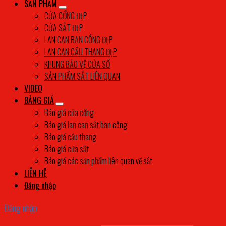
SẢN PHẨM
CỬA CỔNG ĐẸP
CỬA SẮT ĐẸP
LAN CAN BAN CÔNG ĐẸP
LAN CAN CẦU THANG ĐẸP
KHUNG BẢO VỆ CỬA SỔ
SẢN PHẨM SẮT LIÊN QUAN
VIDEO
BẢNG GIÁ
Báo giá cửa cổng
Báo giá lan can sắt ban công
Báo giá cầu thang
Báo giá cửa sắt
Báo giá các sản phẩm liên quan về sắt
LIÊN HỆ
Đăng nhập
Đăng nhập