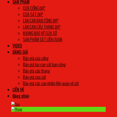
SẢN PHẨM
CỬA CỔNG ĐẸP
CỬA SẮT ĐẸP
LAN CAN BAN CÔNG ĐẸP
LAN CAN CẦU THANG ĐẸP
KHUNG BẢO VỆ CỬA SỔ
SẢN PHẨM SẮT LIÊN QUAN
VIDEO
BẢNG GIÁ
Báo giá cửa cổng
Báo giá lan can sắt ban công
Báo giá cầu thang
Báo giá cửa sắt
Báo giá các sản phẩm liên quan về sắt
LIÊN HỆ
Đăng nhập