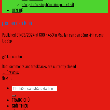
Báo giá các sản phẩm liên quan về sắt
LIÊN HỆ
giá lan can kính
Published
31/03/2024
at
600 × 450
in
Mẫu lan can ban công kính cường
lực đẹp
giá lan can kính
Both comments and trackbacks are currently closed.
←
Previous
Next
→
Tìm
kiếm:
TRANG CHỦ
GIỚI THIỆU