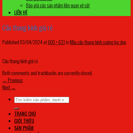
Báo giá các sản phẩm liên quan về sắt
LIÊN HỆ
Cầu thang kính giá rẻ
Published
03/04/2024
at
600 × 631
in
Mẫu cầu thang kính cường lực đẹp
Cầu thang kính giá rẻ
Both comments and trackbacks are currently closed.
←
Previous
Next
→
Tìm
kiếm:
TRANG CHỦ
GIỚI THIỆU
SẢN PHẨM