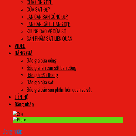
CỬA CỔNG ĐẸP
CỬA SẮT ĐẸP
LAN CAN BAN CÔNG ĐẸP
LAN CAN CẦU THANG ĐẸP
KHUNG BẢO VỆ CỬA SỔ
SẢN PHẨM SẮT LIÊN QUAN
VIDEO
BẢNG GIÁ
Báo giá cửa cổng
Báo giá lan can sắt ban công
Báo giá cầu thang
Báo giá cửa sắt
Báo giá các sản phẩm liên quan về sắt
LIÊN HỆ
Đăng nhập
Đăng nhập