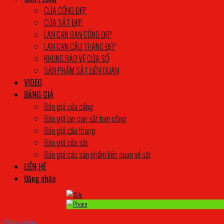
CỬA CỔNG ĐẸP
CỬA SẮT ĐẸP
LAN CAN BAN CÔNG ĐẸP
LAN CAN CẦU THANG ĐẸP
KHUNG BẢO VỆ CỬA SỔ
SẢN PHẨM SẮT LIÊN QUAN
VIDEO
BẢNG GIÁ
Báo giá cửa cổng
Báo giá lan can sắt ban công
Báo giá cầu thang
Báo giá cửa sắt
Báo giá các sản phẩm liên quan về sắt
LIÊN HỆ
Đăng nhập
Đăng nhập