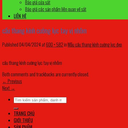
Báo giá cửa sắt
Báo giá các sản phẩm liên quan về sắt
LIÊN HỆ
cầu thang kính cường lực tay vị nhôm
Published
04/04/2024
at
600 × 582
in
Mẫu cầu thang kính cường lực đẹp
cầu thang kính cường lực tay vị nhôm
Both comments and trackbacks are currently closed.
←
Previous
Next
→
Tìm
kiếm:
TRANG CHỦ
GIỚI THIỆU
SẢN PHẨM