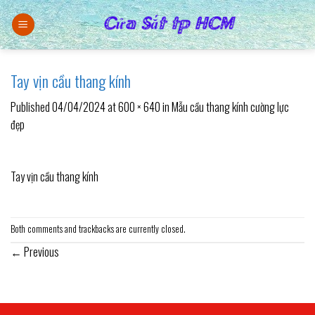
Skip
to
content
Tay vịn cầu thang kính
Published
04/04/2024
at
600 × 640
in
Mẫu cầu thang kính cường lực
đẹp
Tay vịn cầu thang kính
Both comments and trackbacks are currently closed.
←
Previous