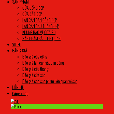
SẢN PHẨM
CỬA CỔNG ĐẸP
CỬA SẮT ĐẸP
LAN CAN BAN CÔNG ĐẸP
LAN CAN CẦU THANG ĐẸP
KHUNG BẢO VỆ CỬA SỔ
SẢN PHẨM SẮT LIÊN QUAN
VIDEO
BẢNG GIÁ
Báo giá cửa cổng
Báo giá lan can sắt ban công
Báo giá cầu thang
Báo giá cửa sắt
Báo giá các sản phẩm liên quan về sắt
LIÊN HỆ
Đăng nhập