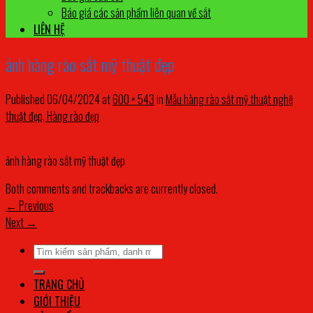
Báo giá các sản phẩm liên quan về sắt
LIÊN HỆ
ảnh hàng rào sắt mỹ thuật đẹp
Published
06/04/2024
at
600 × 543
in
Mẫu hàng rào sắt mỹ thuật nghệ
thuật đẹp, Hàng rào đẹp
ảnh hàng rào sắt mỹ thuật đẹp
Both comments and trackbacks are currently closed.
←
Previous
Next
→
Tìm
kiếm:
TRANG CHỦ
GIỚI THIỆU