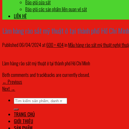
Báo giá cửa sắt
Báo giá các sản phẩm liên quan về sắt
LIÊN HỆ
Làm hàng rào sắt mỹ thuật ở tại thành phố Hồ Chí Min
Published
06/04/2024
at
600 × 404
in
Mẫu hàng rào sắt mỹ thuật nghệ thuậ
Làm hàng rào sắt mỹ thuật ở tại thành phố Hồ Chí Minh
Both comments and trackbacks are currently closed.
←
Previous
Next
→
Tìm
kiếm:
TRANG CHỦ
GIỚI THIỆU
SẢN PHẨM