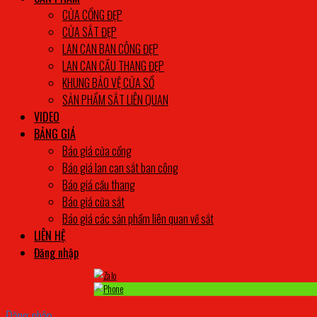
CỬA CỔNG ĐẸP
CỬA SẮT ĐẸP
LAN CAN BAN CÔNG ĐẸP
LAN CAN CẦU THANG ĐẸP
KHUNG BẢO VỆ CỬA SỔ
SẢN PHẨM SẮT LIÊN QUAN
VIDEO
BẢNG GIÁ
Báo giá cửa cổng
Báo giá lan can sắt ban công
Báo giá cầu thang
Báo giá cửa sắt
Báo giá các sản phẩm liên quan về sắt
LIÊN HỆ
Đăng nhập
Đăng nhập