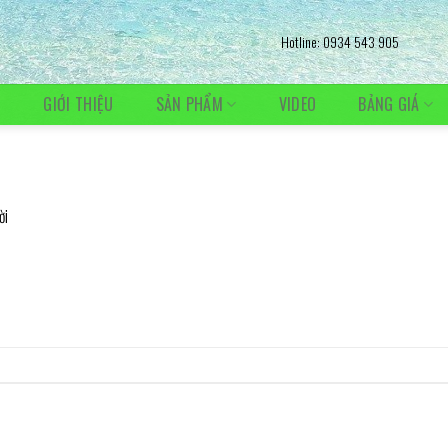
Hotline: 0934 543 905
Ủ
GIỚI THIỆU
SẢN PHẨM
VIDEO
BẢNG GIÁ
ời