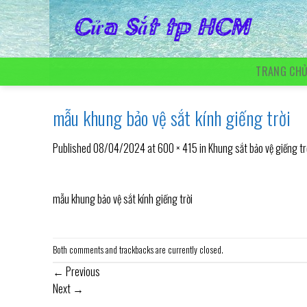
Skip
to
content
TRANG CH
mẫu khung bảo vệ sắt kính giếng trời
Published
08/04/2024
at
600 × 415
in
Khung sắt bảo vệ giếng tr
mẫu khung bảo vệ sắt kính giếng trời
Both comments and trackbacks are currently closed.
←
Previous
Next
→