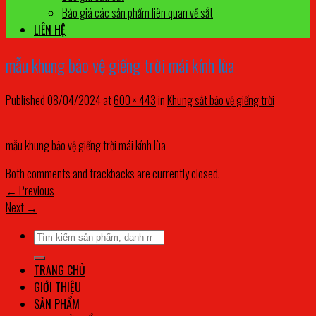
Báo giá các sản phẩm liên quan về sắt
LIÊN HỆ
mẫu khung bảo vệ giếng trời mái kính lùa
Published
08/04/2024
at
600 × 443
in
Khung sắt bảo vệ giếng trời
mẫu khung bảo vệ giếng trời mái kính lùa
Both comments and trackbacks are currently closed.
←
Previous
Next
→
Tìm
kiếm:
TRANG CHỦ
GIỚI THIỆU
SẢN PHẨM