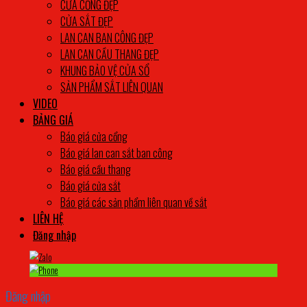
CỬA CỔNG ĐẸP
CỬA SẮT ĐẸP
LAN CAN BAN CÔNG ĐẸP
LAN CAN CẦU THANG ĐẸP
KHUNG BẢO VỆ CỬA SỔ
SẢN PHẨM SẮT LIÊN QUAN
VIDEO
BẢNG GIÁ
Báo giá cửa cổng
Báo giá lan can sắt ban công
Báo giá cầu thang
Báo giá cửa sắt
Báo giá các sản phẩm liên quan về sắt
LIÊN HỆ
Đăng nhập
Đăng nhập