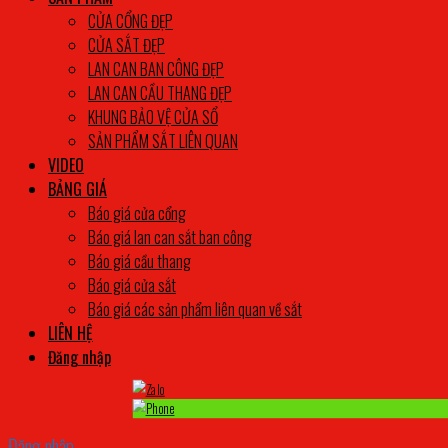
CỬA CỔNG ĐẸP
CỬA SẮT ĐẸP
LAN CAN BAN CÔNG ĐẸP
LAN CAN CẦU THANG ĐẸP
KHUNG BẢO VỆ CỬA SỔ
SẢN PHẨM SẮT LIÊN QUAN
VIDEO
BẢNG GIÁ
Báo giá cửa cổng
Báo giá lan can sắt ban công
Báo giá cầu thang
Báo giá cửa sắt
Báo giá các sản phẩm liên quan về sắt
LIÊN HỆ
Đăng nhập
Đăng nhập