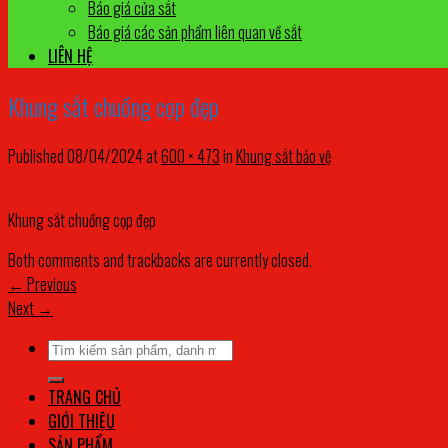
Báo giá cửa sắt
Báo giá các sản phẩm liên quan về sắt
LIÊN HỆ
Khung sắt chuồng cọp đẹp
Published
08/04/2024
at
600 × 473
in
Khung sắt bảo vệ
Khung sắt chuồng cọp đẹp
Both comments and trackbacks are currently closed.
←
Previous
Next
→
Tìm
kiếm:
TRANG CHỦ
GIỚI THIỆU
SẢN PHẨM