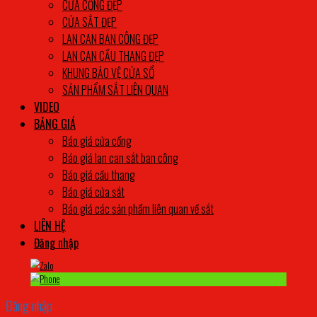
CỬA CỔNG ĐẸP
CỬA SẮT ĐẸP
LAN CAN BAN CÔNG ĐẸP
LAN CAN CẦU THANG ĐẸP
KHUNG BẢO VỆ CỬA SỔ
SẢN PHẨM SẮT LIÊN QUAN
VIDEO
BẢNG GIÁ
Báo giá cửa cổng
Báo giá lan can sắt ban công
Báo giá cầu thang
Báo giá cửa sắt
Báo giá các sản phẩm liên quan về sắt
LIÊN HỆ
Đăng nhập
Đăng nhập