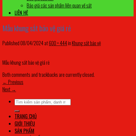
Báo giá các sản phẩm liên quan về sắt
LIÊN HỆ
Mẫu khung sắt bảo vệ giá rẻ
Published
08/04/2024
at
600 × 444
in
Khung sắt bảo vệ
Mẫu khung sắt bảo vệ giá rẻ
Both comments and trackbacks are currently closed.
←
Previous
Next
→
Tìm
kiếm:
TRANG CHỦ
GIỚI THIỆU
SẢN PHẨM