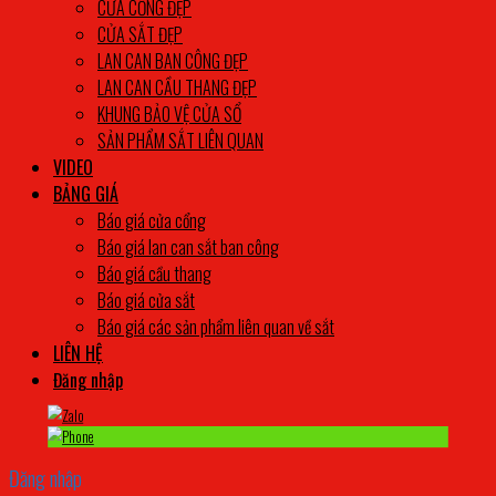
CỬA CỔNG ĐẸP
CỬA SẮT ĐẸP
LAN CAN BAN CÔNG ĐẸP
LAN CAN CẦU THANG ĐẸP
KHUNG BẢO VỆ CỬA SỔ
SẢN PHẨM SẮT LIÊN QUAN
VIDEO
BẢNG GIÁ
Báo giá cửa cổng
Báo giá lan can sắt ban công
Báo giá cầu thang
Báo giá cửa sắt
Báo giá các sản phẩm liên quan về sắt
LIÊN HỆ
Đăng nhập
Đăng nhập