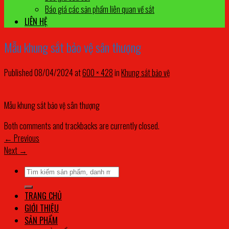
Báo giá các sản phẩm liên quan về sắt
LIÊN HỆ
Mẫu khung sắt bảo vệ sân thượng
Published
08/04/2024
at
600 × 428
in
Khung sắt bảo vệ
Mẫu khung sắt bảo vệ sân thượng
Both comments and trackbacks are currently closed.
←
Previous
Next
→
Tìm
kiếm:
TRANG CHỦ
GIỚI THIỆU
SẢN PHẨM