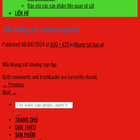
Báo giá các sản phẩm liên quan về sắt
LIÊN HỆ
Mẫu khung sắt chuồng cọp đẹp
Published
08/04/2024
at
600 × 433
in
Khung sắt bảo vệ
Mẫu khung sắt chuồng cọp đẹp
Both comments and trackbacks are currently closed.
←
Previous
Next
→
Tìm
kiếm:
TRANG CHỦ
GIỚI THIỆU
SẢN PHẨM