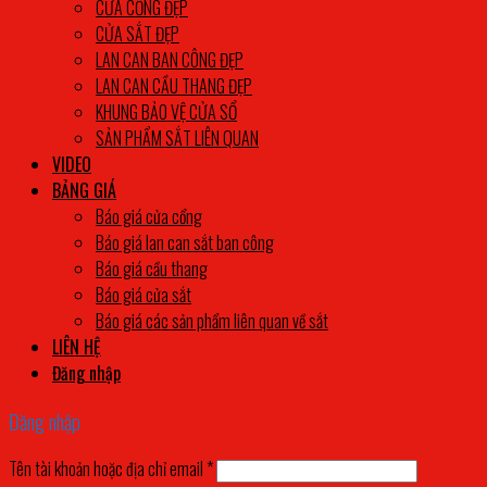
CỬA CỔNG ĐẸP
CỬA SẮT ĐẸP
LAN CAN BAN CÔNG ĐẸP
LAN CAN CẦU THANG ĐẸP
KHUNG BẢO VỆ CỬA SỔ
SẢN PHẨM SẮT LIÊN QUAN
VIDEO
BẢNG GIÁ
Báo giá cửa cổng
Báo giá lan can sắt ban công
Báo giá cầu thang
Báo giá cửa sắt
Báo giá các sản phẩm liên quan về sắt
LIÊN HỆ
Đăng nhập
Đăng nhập
Tên tài khoản hoặc địa chỉ email
*