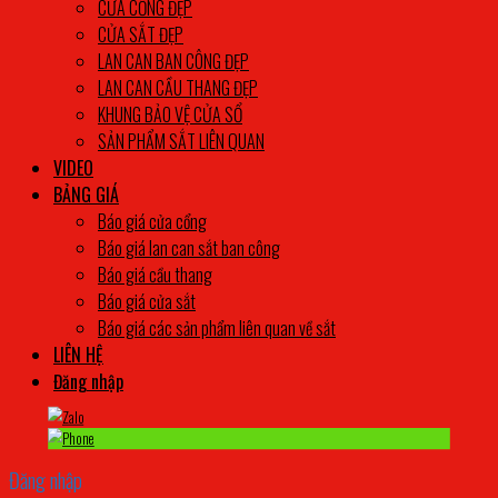
CỬA CỔNG ĐẸP
CỬA SẮT ĐẸP
LAN CAN BAN CÔNG ĐẸP
LAN CAN CẦU THANG ĐẸP
KHUNG BẢO VỆ CỬA SỔ
SẢN PHẨM SẮT LIÊN QUAN
VIDEO
BẢNG GIÁ
Báo giá cửa cổng
Báo giá lan can sắt ban công
Báo giá cầu thang
Báo giá cửa sắt
Báo giá các sản phẩm liên quan về sắt
LIÊN HỆ
Đăng nhập
Đăng nhập