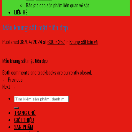
Báo giá các sản phẩm liên quan về sắt
LIÊN HỆ
Mẫu khung sắt mặt tiền đẹp
Published
08/04/2024
at
600 × 257
in
Khung sắt bảo vệ
Mẫu khung sắt mặt tiền đẹp
Both comments and trackbacks are currently closed.
←
Previous
Next
→
Tìm
kiếm:
TRANG CHỦ
GIỚI THIỆU
SẢN PHẨM