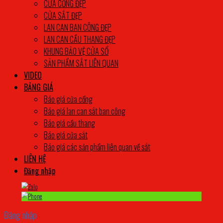
CỬA CỔNG ĐẸP
CỬA SẮT ĐẸP
LAN CAN BAN CÔNG ĐẸP
LAN CAN CẦU THANG ĐẸP
KHUNG BẢO VỆ CỬA SỔ
SẢN PHẨM SẮT LIÊN QUAN
VIDEO
BẢNG GIÁ
Báo giá cửa cổng
Báo giá lan can sắt ban công
Báo giá cầu thang
Báo giá cửa sắt
Báo giá các sản phẩm liên quan về sắt
LIÊN HỆ
Đăng nhập
Đăng nhập