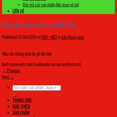
Báo giá các sản phẩm liên quan về sắt
LIÊN HỆ
Mẫu cầu thang xoắn ốp gỗ đắt tiền
Published
15/04/2024
at
600 × 462
in
Cầu thang xoắn
Mẫu cầu thang xoắn ốp gỗ đắt tiền
Both comments and trackbacks are currently closed.
←
Previous
Next
→
Tìm
kiếm:
TRANG CHỦ
GIỚI THIỆU
SẢN PHẨM