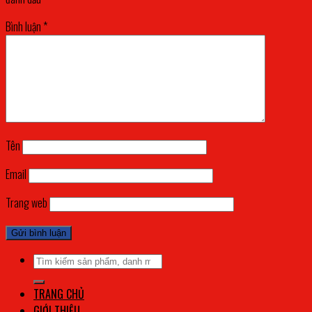
Bình luận
*
Tên
Email
Trang web
Tìm
kiếm:
TRANG CHỦ
GIỚI THIỆU