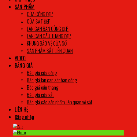
SẢN PHẨM
CỬA CỔNG ĐẸP
CỬA SẮT ĐẸP
LAN CAN BAN CÔNG ĐẸP
LAN CAN CẦU THANG ĐẸP
KHUNG BẢO VỆ CỬA SỔ
SẢN PHẨM SẮT LIÊN QUAN
VIDEO
BẢNG GIÁ
Báo giá cửa cổng
Báo giá lan can sắt ban công
Báo giá cầu thang
Báo giá cửa sắt
Báo giá các sản phẩm liên quan về sắt
LIÊN HỆ
Đăng nhập