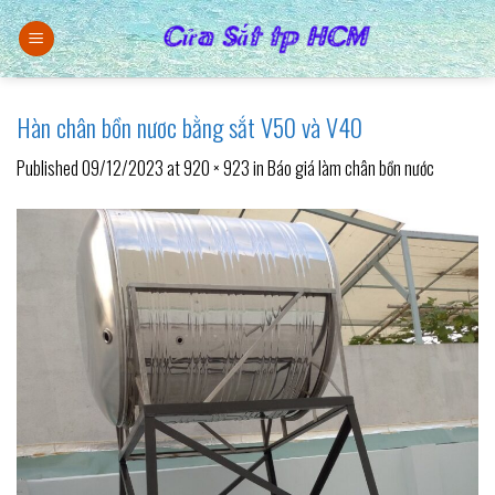
Skip
to
content
Hàn chân bồn nươc bằng sắt V50 và V40
Published
09/12/2023
at
920 × 923
in
Báo giá làm chân bồn nước