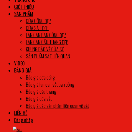
GIỚI THIỆU
SẢN PHẨM
CỬA CỔNG ĐẸP
CỬA SẮT ĐẸP
LAN CAN BAN CÔNG ĐẸP
LAN CAN CẦU THANG ĐẸP
KHUNG BẢO VỆ CỬA SỔ
SẢN PHẨM SẮT LIÊN QUAN
VIDEO
BẢNG GIÁ
Báo giá cửa cổng
Báo giá lan can sắt ban công
Báo giá cầu thang
Báo giá cửa sắt
Báo giá các sản phẩm liên quan về sắt
LIÊN HỆ
Đăng nhập