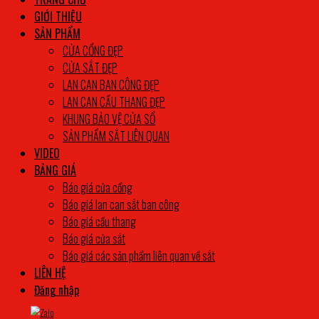
GIỚI THIỆU
SẢN PHẨM
CỬA CỔNG ĐẸP
CỬA SẮT ĐẸP
LAN CAN BAN CÔNG ĐẸP
LAN CAN CẦU THANG ĐẸP
KHUNG BẢO VỆ CỬA SỔ
SẢN PHẨM SẮT LIÊN QUAN
VIDEO
BẢNG GIÁ
Báo giá cửa cổng
Báo giá lan can sắt ban công
Báo giá cầu thang
Báo giá cửa sắt
Báo giá các sản phẩm liên quan về sắt
LIÊN HỆ
Đăng nhập