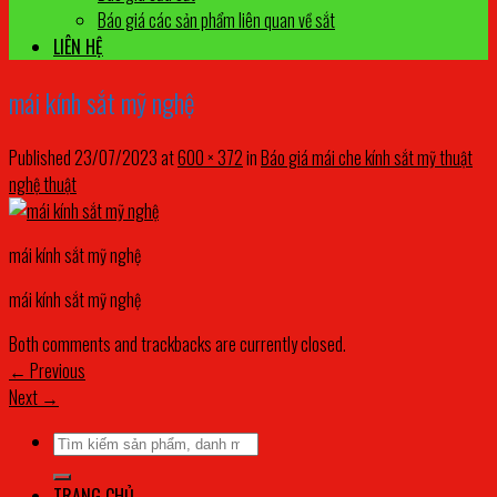
Báo giá các sản phẩm liên quan về sắt
LIÊN HỆ
mái kính sắt mỹ nghệ
Published
23/07/2023
at
600 × 372
in
Báo giá mái che kính sắt mỹ thuật
nghệ thuật
mái kính sắt mỹ nghệ
mái kính sắt mỹ nghệ
Both comments and trackbacks are currently closed.
←
Previous
Next
→
Tìm
kiếm:
TRANG CHỦ