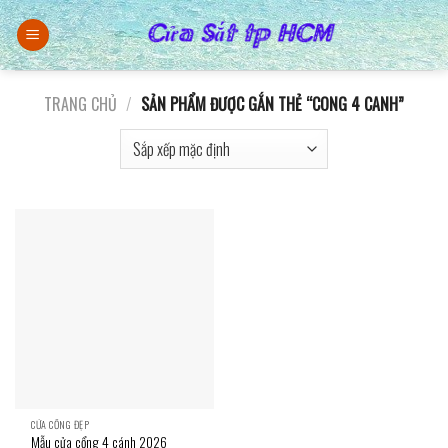
Skip
to
content
TRANG CHỦ
/
SẢN PHẨM ĐƯỢC GẮN THẺ “CONG 4 CANH”
CỬA CỔNG ĐẸP
Mẫu cửa cổng 4 cánh 2026