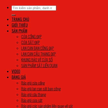
Tìm
kiếm:
TRANG CHỦ
GIỚI THIỆU
SẢN PHẨM
CỬA CỔNG ĐẸP
CỬA SẮT ĐẸP
LAN CAN BAN CÔNG ĐẸP
LAN CAN CẦU THANG ĐẸP
KHUNG BẢO VỆ CỬA SỔ
SẢN PHẨM SẮT LIÊN QUAN
VIDEO
BẢNG GIÁ
Báo giá cửa cổng
Báo giá lan can sắt ban công
Báo giá cầu thang
Báo giá cửa sắt
Báo giá các sản phẩm liên quan về sắt