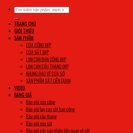
Tìm
kiếm:
TRANG CHỦ
GIỚI THIỆU
SẢN PHẨM
CỬA CỔNG ĐẸP
CỬA SẮT ĐẸP
LAN CAN BAN CÔNG ĐẸP
LAN CAN CẦU THANG ĐẸP
KHUNG BẢO VỆ CỬA SỔ
SẢN PHẨM SẮT LIÊN QUAN
VIDEO
BẢNG GIÁ
Báo giá cửa cổng
Báo giá lan can sắt ban công
Báo giá cầu thang
Báo giá cửa sắt
Báo giá các sản phẩm liên quan về sắt