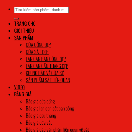
Tìm
kiếm:
TRANG CHỦ
GIỚI THIỆU
SẢN PHẨM
CỬA CỔNG ĐẸP
CỬA SẮT ĐẸP
LAN CAN BAN CÔNG ĐẸP
LAN CAN CẦU THANG ĐẸP
KHUNG BẢO VỆ CỬA SỔ
SẢN PHẨM SẮT LIÊN QUAN
VIDEO
BẢNG GIÁ
Báo giá cửa cổng
Báo giá lan can sắt ban công
Báo giá cầu thang
Báo giá cửa sắt
Báo giá các sản phẩm liên quan về sắt