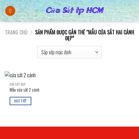
Skip
to
content
TRANG CHỦ
/
SẢN PHẨM ĐƯỢC GẮN THẺ “MẪU CỬA SẮT HAI CÁNH
ĐẸP”
CỬA SẮT ĐẸP
Mẫu cửa sắt 2 cánh
ĐỌC TIẾP