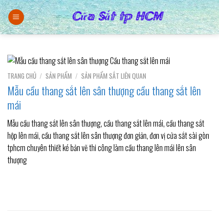
Skip
to
content
TRANG CHỦ
/
SẢN PHẨM
/
SẢN PHẨM SẮT LIÊN QUAN
Mẫu cầu thang sắt lên sân thượng cầu thang sắt lên
mái
Mẫu cầu thang sắt lên sân thượng, cầu thang sắt lên mái, cầu thang sắt
hộp lên mái, cầu thang sắt lên sân thượng đơn giản, đơn vị cửa sắt sài gòn
tphcm chuyên thiết ké bản vẽ thi công làm cầu thang lên mái lên sân
thượng