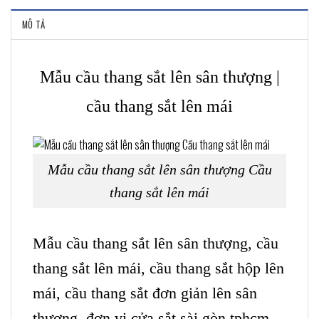
MÔ TẢ
Mẫu cầu thang sắt lên sân thượng |
cầu thang sắt lên mái
Mẫu cầu thang sắt lên sân thượng Cầu
thang sắt lên mái
Mẫu cầu thang sắt lên sân thượng, cầu
thang sắt lên mái, cầu thang sắt hộp lên
mái, cầu thang sắt đơn giản lên sân
thượng,
đơn vị cửa sắt sài gòn tphcm