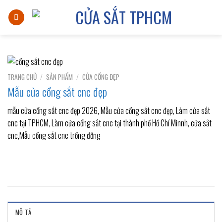
Skip
to
content
TRANG CHỦ
/
SẢN PHẨM
/
CỬA CỔNG ĐẸP
Mẫu cửa cổng sắt cnc đẹp
mẫu cửa cổng sắt cnc đẹp 2026, Mẫu cửa cổng sắt cnc đẹp, Làm cửa sắt
cnc tại TPHCM, Làm cửa cổng sắt cnc tại thành phố Hồ Chí Minnh, cửa sắt
cnc,Mẫu cổng sắt cnc trống đồng
MÔ TẢ