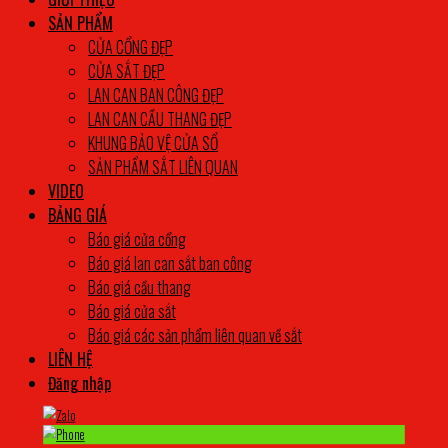
SẢN PHẨM
CỬA CỔNG ĐẸP
CỬA SẮT ĐẸP
LAN CAN BAN CÔNG ĐẸP
LAN CAN CẦU THANG ĐẸP
KHUNG BẢO VỆ CỬA SỔ
SẢN PHẨM SẮT LIÊN QUAN
VIDEO
BẢNG GIÁ
Báo giá cửa cổng
Báo giá lan can sắt ban công
Báo giá cầu thang
Báo giá cửa sắt
Báo giá các sản phẩm liên quan về sắt
LIÊN HỆ
Đăng nhập