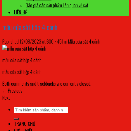
Báo giá các sản phẩm liên quan về sắt
LIÊN HỆ
mẫu cửa sắt hộp 4 cánh
Published
12/08/2023
at
600 × 451
in
Mẫu cửa sắt 4 cánh
mẫu cửa sắt hộp 4 cánh
mẫu cửa sắt hộp 4 cánh
Both comments and trackbacks are currently closed.
←
Previous
Next
→
Tìm
kiếm:
TRANG CHỦ
GIỚI THIỆU