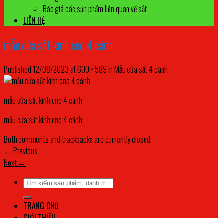
Báo giá các sản phẩm liên quan về sắt
LIÊN HỆ
mẫu cửa sắt kính cnc 4 cánh
Published
12/08/2023
at
600 × 589
in
Mẫu cửa sắt 4 cánh
mẫu cửa sắt kính cnc 4 cánh
mẫu cửa sắt kính cnc 4 cánh
Both comments and trackbacks are currently closed.
←
Previous
Next
→
Tìm
kiếm:
TRANG CHỦ
GIỚI THIỆU