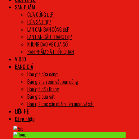
SẢN PHẨM
CỬA CỔNG ĐẸP
CỬA SẮT ĐẸP
LAN CAN BAN CÔNG ĐẸP
LAN CAN CẦU THANG ĐẸP
KHUNG BẢO VỆ CỬA SỔ
SẢN PHẨM SẮT LIÊN QUAN
VIDEO
BẢNG GIÁ
Báo giá cửa cổng
Báo giá lan can sắt ban công
Báo giá cầu thang
Báo giá cửa sắt
Báo giá các sản phẩm liên quan về sắt
LIÊN HỆ
Đăng nhập