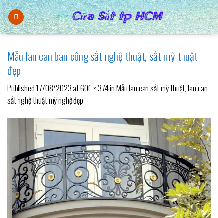
Skip
to
content
Mẫu lan can ban công sắt nghệ thuật, sắt mỹ thuật
đẹp
Published
17/08/2023
at
600 × 374
in
Mẫu lan can sắt mỹ thuật, lan can
sắt nghệ thuật mỹ nghệ đẹp