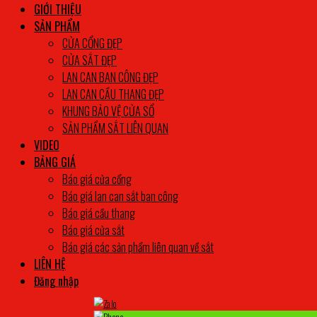
GIỚI THIỆU
SẢN PHẨM
CỬA CỔNG ĐẸP
CỬA SẮT ĐẸP
LAN CAN BAN CÔNG ĐẸP
LAN CAN CẦU THANG ĐẸP
KHUNG BẢO VỆ CỬA SỔ
SẢN PHẨM SẮT LIÊN QUAN
VIDEO
BẢNG GIÁ
Báo giá cửa cổng
Báo giá lan can sắt ban công
Báo giá cầu thang
Báo giá cửa sắt
Báo giá các sản phẩm liên quan về sắt
LIÊN HỆ
Đăng nhập