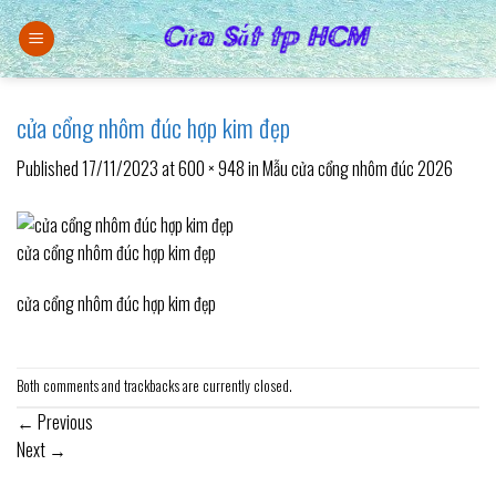
Skip
to
content
cửa cổng nhôm đúc hợp kim đẹp
Published
17/11/2023
at
600 × 948
in
Mẫu cửa cổng nhôm đúc 2026
cửa cổng nhôm đúc hợp kim đẹp
cửa cổng nhôm đúc hợp kim đẹp
Both comments and trackbacks are currently closed.
←
Previous
Next
→