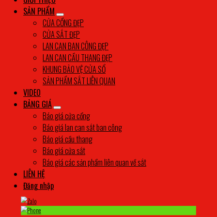
SẢN PHẨM
CỬA CỔNG ĐẸP
CỬA SẮT ĐẸP
LAN CAN BAN CÔNG ĐẸP
LAN CAN CẦU THANG ĐẸP
KHUNG BẢO VỆ CỬA SỔ
SẢN PHẨM SẮT LIÊN QUAN
VIDEO
BẢNG GIÁ
Báo giá cửa cổng
Báo giá lan can sắt ban công
Báo giá cầu thang
Báo giá cửa sắt
Báo giá các sản phẩm liên quan về sắt
LIÊN HỆ
Đăng nhập