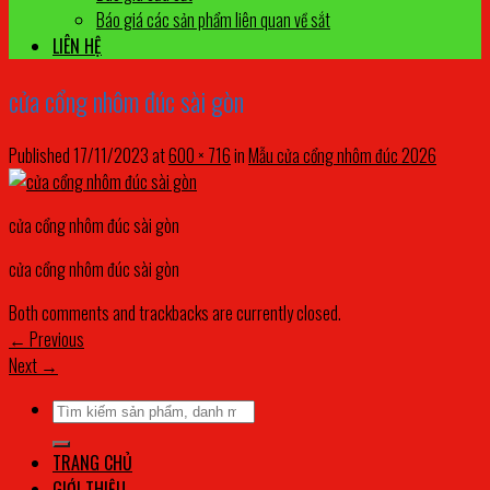
Báo giá các sản phẩm liên quan về sắt
LIÊN HỆ
cửa cổng nhôm đúc sài gòn
Published
17/11/2023
at
600 × 716
in
Mẫu cửa cổng nhôm đúc 2026
cửa cổng nhôm đúc sài gòn
cửa cổng nhôm đúc sài gòn
Both comments and trackbacks are currently closed.
←
Previous
Next
→
Tìm
kiếm:
TRANG CHỦ
GIỚI THIỆU