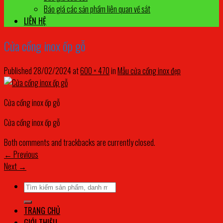
Báo giá các sản phẩm liên quan về sắt
LIÊN HỆ
Cửa cổng inox ốp gỗ
Published
28/02/2024
at
600 × 470
in
Mẫu cửa cổng inox đẹp
Cửa cổng inox ốp gỗ
Cửa cổng inox ốp gỗ
Both comments and trackbacks are currently closed.
←
Previous
Next
→
Tìm
kiếm:
TRANG CHỦ
GIỚI THIỆU