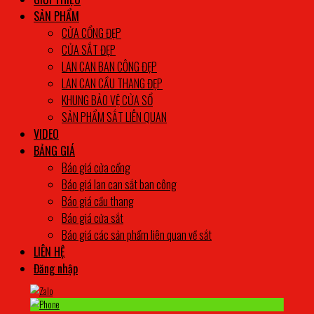
SẢN PHẨM
CỬA CỔNG ĐẸP
CỬA SẮT ĐẸP
LAN CAN BAN CÔNG ĐẸP
LAN CAN CẦU THANG ĐẸP
KHUNG BẢO VỆ CỬA SỔ
SẢN PHẨM SẮT LIÊN QUAN
VIDEO
BẢNG GIÁ
Báo giá cửa cổng
Báo giá lan can sắt ban công
Báo giá cầu thang
Báo giá cửa sắt
Báo giá các sản phẩm liên quan về sắt
LIÊN HỆ
Đăng nhập