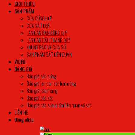
GIỚI THIỆU
SẢN PHẨM
CỬA CỔNG ĐẸP
CỬA SẮT ĐẸP
LAN CAN BAN CÔNG ĐẸP
LAN CAN CẦU THANG ĐẸP
KHUNG BẢO VỆ CỬA SỔ
SẢN PHẨM SẮT LIÊN QUAN
VIDEO
BẢNG GIÁ
Báo giá cửa cổng
Báo giá lan can sắt ban công
Báo giá cầu thang
Báo giá cửa sắt
Báo giá các sản phẩm liên quan về sắt
LIÊN HỆ
Đăng nhập