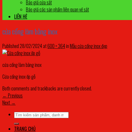
Báo giá cửa sắt
Báo giá các sản phẩm liên quan về sắt
LIÊN HỆ
cửa cổng làm bằng inox
Published
28/02/2024
at
600 × 364
in
Mẫu cửa cổng inox đẹp
cửa cổng làm bằng inox
Cửa cổng inox ốp gỗ
Both comments and trackbacks are currently closed.
←
Previous
Next
→
Tìm
kiếm:
TRANG CHỦ