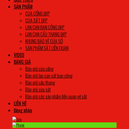
SẢN PHẨM
CỬA CỔNG ĐẸP
CỬA SẮT ĐẸP
LAN CAN BAN CÔNG ĐẸP
LAN CAN CẦU THANG ĐẸP
KHUNG BẢO VỆ CỬA SỔ
SẢN PHẨM SẮT LIÊN QUAN
VIDEO
BẢNG GIÁ
Báo giá cửa cổng
Báo giá lan can sắt ban công
Báo giá cầu thang
Báo giá cửa sắt
Báo giá các sản phẩm liên quan về sắt
LIÊN HỆ
Đăng nhập