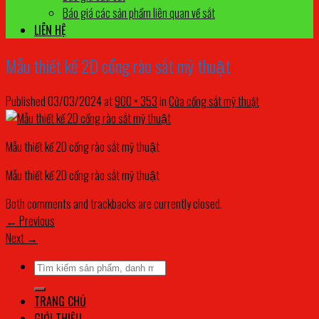
Báo giá các sản phẩm liên quan về sắt
LIÊN HỆ
Mẫu thiết kế 2D cổng rào sắt mỹ thuật
Published
03/03/2024
at
900 × 353
in
Cửa cổng sắt mỹ thuật
Mẫu thiết kế 2D cổng rào sắt mỹ thuật
Mẫu thiết kế 2D cổng rào sắt mỹ thuật
Both comments and trackbacks are currently closed.
←
Previous
Next
→
Tìm
kiếm:
TRANG CHỦ
GIỚI THIỆU