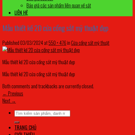
Báo giá các sản phẩm liên quan về sắt
LIÊN HỆ
Mẫu thiết kế 2D cửa cổng sắt mỹ thuật đẹp
Published
03/03/2024
at
550 × 476
in
Cửa cổng sắt mỹ thuật
Mẫu thiết kế 2D cửa cổng sắt mỹ thuật đẹp
Mẫu thiết kế 2D cửa cổng sắt mỹ thuật đẹp
Both comments and trackbacks are currently closed.
←
Previous
Next
→
Tìm
kiếm:
TRANG CHỦ
GIỚI THIỆU