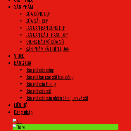
SẢN PHẨM
CỬA CỔNG ĐẸP
CỬA SẮT ĐẸP
LAN CAN BAN CÔNG ĐẸP
LAN CAN CẦU THANG ĐẸP
KHUNG BẢO VỆ CỬA SỔ
SẢN PHẨM SẮT LIÊN QUAN
VIDEO
BẢNG GIÁ
Báo giá cửa cổng
Báo giá lan can sắt ban công
Báo giá cầu thang
Báo giá cửa sắt
Báo giá các sản phẩm liên quan về sắt
LIÊN HỆ
Đăng nhập