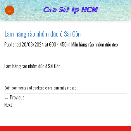
Skip
to
content
Làm hàng rào nhôm đúc ở Sài Gòn
Published
20/03/2024
at
600 × 450
in
Mẫu hàng rào nhôm đúc đẹp
Làm hàng rào nhôm đúc ở Sài Gòn
Both comments and trackbacks are currently closed.
←
Previous
Next
→