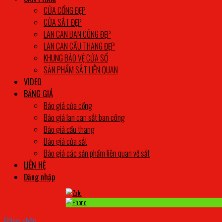
CỬA CỔNG ĐẸP
CỬA SẮT ĐẸP
LAN CAN BAN CÔNG ĐẸP
LAN CAN CẦU THANG ĐẸP
KHUNG BẢO VỆ CỬA SỔ
SẢN PHẨM SẮT LIÊN QUAN
VIDEO
BẢNG GIÁ
Báo giá cửa cổng
Báo giá lan can sắt ban công
Báo giá cầu thang
Báo giá cửa sắt
Báo giá các sản phẩm liên quan về sắt
LIÊN HỆ
Đăng nhập
Đăng nhập