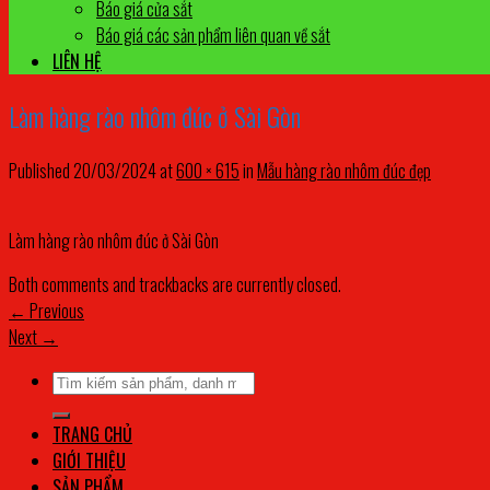
Báo giá cửa sắt
Báo giá các sản phẩm liên quan về sắt
LIÊN HỆ
Làm hàng rào nhôm đúc ở Sài Gòn
Published
20/03/2024
at
600 × 615
in
Mẫu hàng rào nhôm đúc đẹp
Làm hàng rào nhôm đúc ở Sài Gòn
Both comments and trackbacks are currently closed.
←
Previous
Next
→
Tìm
kiếm:
TRANG CHỦ
GIỚI THIỆU
SẢN PHẨM