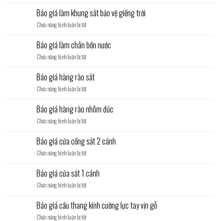
Báo
giá
Báo giá làm khung sắt bảo vệ giếng trời
lan
ở
Chức năng bình luận bị tắt
can
Báo
kính
giá
cường
Báo giá làm chân bồn nước
làm
lực
ở
Chức năng bình luận bị tắt
khung
Báo
sắt
giá
bảo
Báo giá hàng rào sắt
làm
vệ
ở
Chức năng bình luận bị tắt
chân
giếng
Báo
bồn
trời
giá
nước
Báo giá hàng rào nhôm đúc
hàng
ở
Chức năng bình luận bị tắt
rào
Báo
sắt
giá
Báo giá cửa cổng sắt 2 cánh
hàng
ở
Chức năng bình luận bị tắt
rào
Báo
nhôm
giá
đúc
Báo giá cửa sắt 1 cánh
cửa
ở
Chức năng bình luận bị tắt
cổng
Báo
sắt
giá
2
Báo giá cầu thang kính cường lực tay vịn gỗ
cửa
cánh
ở
Chức năng bình luận bị tắt
sắt