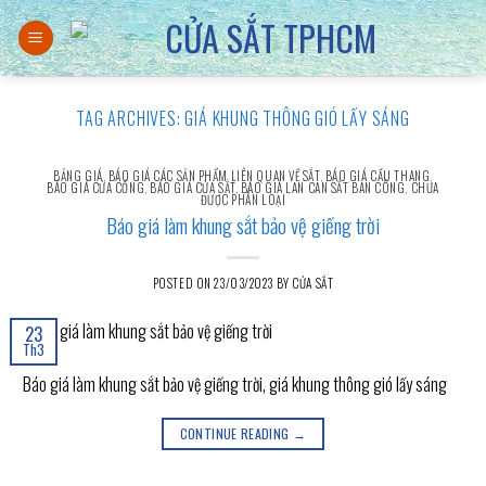
Skip
to
content
TAG ARCHIVES:
GIÁ KHUNG THÔNG GIÓ LẤY SÁNG
BẢNG GIÁ
,
BÁO GIÁ CÁC SẢN PHẨM LIÊN QUAN VỀ SẮT
,
BÁO GIÁ CẦU THANG
,
BÁO GIÁ CỬA CỔNG
,
BÁO GIÁ CỬA SẮT
,
BÁO GIÁ LAN CAN SẮT BAN CÔNG
,
CHƯA
ĐƯỢC PHÂN LOẠI
Báo giá làm khung sắt bảo vệ giếng trời
POSTED ON
23/03/2023
BY
CỬA SẮT
23
Th3
Báo giá làm khung sắt bảo vệ giếng trời, giá khung thông gió lấy sáng
CONTINUE READING
→