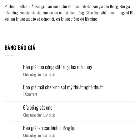
Posted in
BẢNG GIÁ
,
Báo giá các sản phẩm liên quan về sắt
,
Báo giá cầu thang
,
Báo giá
cửa cổng
,
Báo giá cửa sắt
,
Báo giá lan can sắt ban công
,
Chưa được phân loại
|
Tagged
Báo
giá làm khung sắt bảo vệ giếng trời
,
giá khung thông gió lấy sáng
BẢNG BÁO GIÁ
Báo giá cửa cổng sắt trượt lùa mở quay
ở
Chức năng bình luận bị tắt
Báo
giá
Báo giá mái che kính sắt mỹ thuật nghệ thuật
cửa
1
Comment
cổng
sắt
trượt
Gía cổng sắt cnc
lùa
ở
Chức năng bình luận bị tắt
mở
Gía
quay
cổng
Báo giá lan can kính cường lực
sắt
ở
Chức năng bình luận bị tắt
cnc