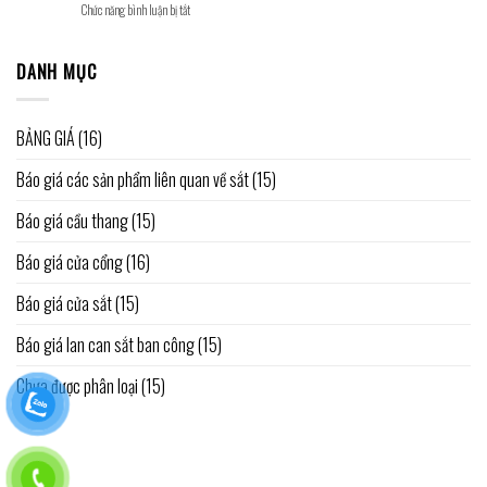
ở
Chức năng bình luận bị tắt
sơn
sổ
Báo
tĩnh
giá
điện
làm
DANH MỤC
|
cửa
Gía
cổng
cửa
sắt
sắt
BẢNG GIÁ
(16)
Báo giá các sản phẩm liên quan về sắt
(15)
Báo giá cầu thang
(15)
Báo giá cửa cổng
(16)
Báo giá cửa sắt
(15)
Báo giá lan can sắt ban công
(15)
Chưa được phân loại
(15)