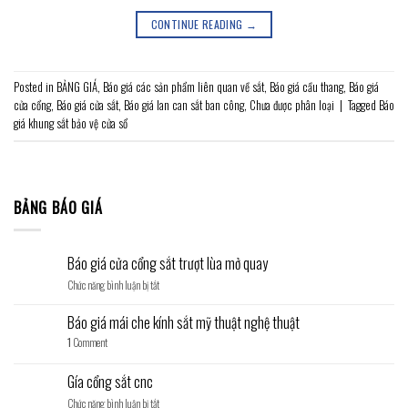
CONTINUE READING
→
Posted in
BẢNG GIÁ
,
Báo giá các sản phẩm liên quan về sắt
,
Báo giá cầu thang
,
Báo giá
cửa cổng
,
Báo giá cửa sắt
,
Báo giá lan can sắt ban công
,
Chưa được phân loại
|
Tagged
Báo
giá khung sắt bảo vệ cửa sổ
BẢNG BÁO GIÁ
Báo giá cửa cổng sắt trượt lùa mở quay
ở
Chức năng bình luận bị tắt
Báo
giá
Báo giá mái che kính sắt mỹ thuật nghệ thuật
cửa
1
Comment
cổng
sắt
trượt
Gía cổng sắt cnc
lùa
ở
Chức năng bình luận bị tắt