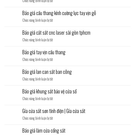
ở
Chức năng bình luận bị tắt
cổng
Báo
sắt
giá
2
Báo giá cầu thang kính cường lực tay vịn gỗ
cửa
cánh
ở
Chức năng bình luận bị tắt
sắt
Báo
1
giá
cánh
Báo giá cắt sắt cnc laser sài gòn tphcm
cầu
ở
Chức năng bình luận bị tắt
thang
Báo
kính
giá
cường
Báo giá tay vịn cầu thang
cắt
lực
ở
Chức năng bình luận bị tắt
sắt
tay
Báo
cnc
vịn
giá
laser
Báo giá lan can sắt ban công
gỗ
tay
sài
ở
Chức năng bình luận bị tắt
vịn
gòn
Báo
cầu
tphcm
giá
thang
Báo giá khung sắt bảo vệ cửa sổ
lan
ở
Chức năng bình luận bị tắt
can
Báo
sắt
giá
ban
Gía cửa sắt sơn tĩnh điện | Gía cửa sắt
khung
công
ở
Chức năng bình luận bị tắt
sắt
Gía
bảo
cửa
vệ
Báo giá làm cửa cổng sắt
sắt
cửa