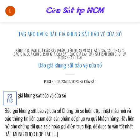
Skip
to
content
TAG ARCHIVES:
BÁO GIÁ KHUNG SẮT BẢO VỆ CỬA SỔ
BẢNG GIÁ
,
BÁO GIÁ CÁC SẢN PHẨM LIÊN QUAN VỀ SẮT
,
BÁO GIÁ CẦU THANG
,
BÁO GIÁ CỬA CỔNG
,
BÁO GIÁ CỬA SẮT
,
BÁO GIÁ LAN CAN SẮT BAN CÔNG
,
CHƯA
ĐƯỢC PHÂN LOẠI
Báo giá khung sắt bảo vệ cửa sổ
POSTED ON
23/03/2023
BY
CỬA SẮT
23
Th3
Báo giá khung sắt bảo vệ cửa sổ Chúng tôi sẽ luôn cập nhật mẫu mới và
các thông tin liên quan đến sản phẩm để phục vụ quý khách hàng. Hãy liên
hệ cho chúng tôi qua zalo hoặc gọi điện trực tiếp, để được tư vấn tốt nhất
RẤT MONG ĐƯỢC HỢP TÁC […]